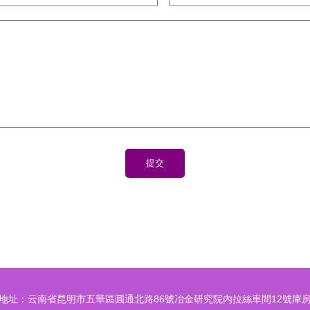
地址：云南省昆明市五華區圓通北路86號冶金研究院內拉絲車間12號庫