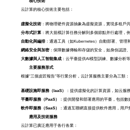
核心技術
云計算的核心技術主要包括：
虛擬化技術
：將物理硬件資源抽象為虛擬資源，實現多租戶
分布式計算
：將大規模計算任務分解到多個節點并行處理，例如Ha
自動化與編排
：通過工具（如Kubernetes）自動部署、
網絡安全與加密
：保障數據傳輸和存儲的安全，如身份認證
大數據與人工智能集成
：云平臺提供AI模型訓練、數據分析
主要服務形式
根據“三個皮匠報告”等行業分析，云計算服務主要分為三類：
基礎設施即服務（IaaS）
：提供虛擬化的計算資源，如云服務
平臺即服務（PaaS）
：提供開發和部署應用的平臺，包括數據庫
軟件即服務（SaaS）
：通過互聯網直接提供軟件應用，用戶無需安裝即
應用及技術服務
云計算已廣泛應用于各行各業：