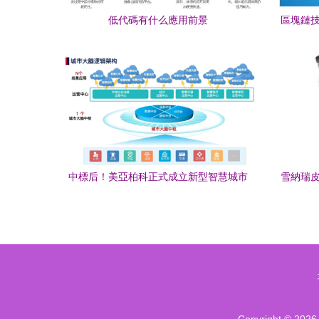
低代碼有什么應用前景
區塊鏈技
中標后！美亞柏科正式成立新型智慧城市
雪納瑞皮
事業部 應用及技術服務