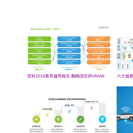
慧科2016教育趨勢報告 翻轉課堂與VR/AR
六大服務
技術引領教育應用及服務新變革