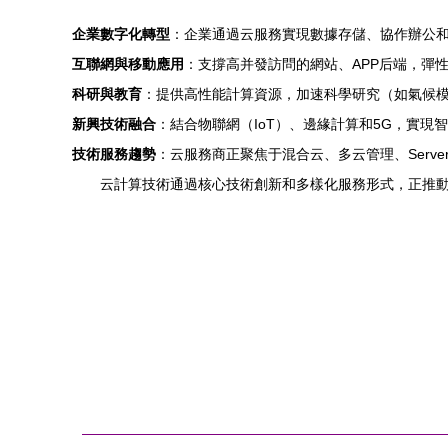
企業數字化轉型
：企業通過云服務實現數據存儲、協作辦公和
互聯網與移動應用
：支撐高并發訪問的網站、APP后端，彈
科研與教育
：提供高性能計算資源，加速科學研究（如氣候
新興技術融合
：結合物聯網（IoT）、邊緣計算和5G，實現
技術服務趨勢
：云服務商正聚焦于混合云、多云管理、Serve
云計算技術通過核心技術創新和多樣化服務形式，正推