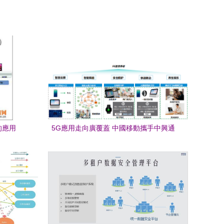
的應用
5G應用走向廣覆蓋 中國移動攜手中興通
訊助力普惠養老應用及技術服務