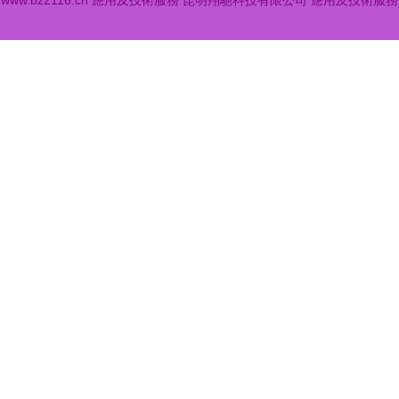
6
www.bz2116.cn
應用及技術服務
昆明翔馳科技有限公司
應用及技術服務