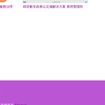
與服務治理
精容數安政務云災備解決方案 應用實踐與
技術服務探析
房