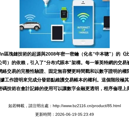
年）\n區塊鏈技術的起源與2008年密一密鑰（化名“中本聰”）
司）的依賴，引入了“分布式賬本”架構。每一筆英特網的交易
跨網絡交易的完整性驗證、固定無容變更時間戳和以數字證明的權
證據工作證明來完成分發節點維護交易帳本的權利。這個階段極
密碼技術在會計記錄的使用可以讓數字金融更透明，程序倫理上與
如若轉載，請注明出處：http://www.bz2116.cn/product/85.html
更新時間：2026-06-19 05:23:49