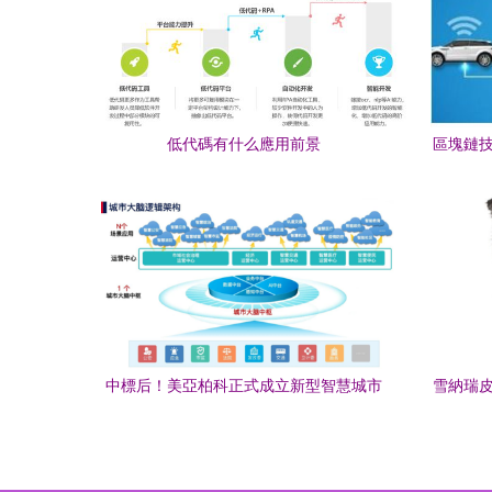
低代碼有什么應用前景
區塊鏈技
中標后！美亞柏科正式成立新型智慧城市
雪納瑞皮
事業部 應用及技術服務