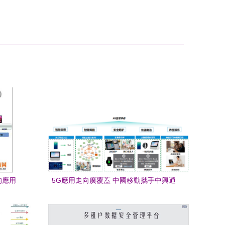
的應用
5G應用走向廣覆蓋 中國移動攜手中興通
訊助力普惠養老應用及技術服務