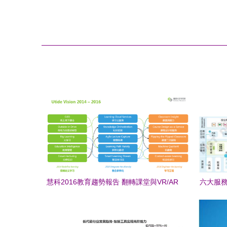
慧科2016教育趨勢報告 翻轉課堂與VR/AR
六大服務
技術引領教育應用及服務新變革