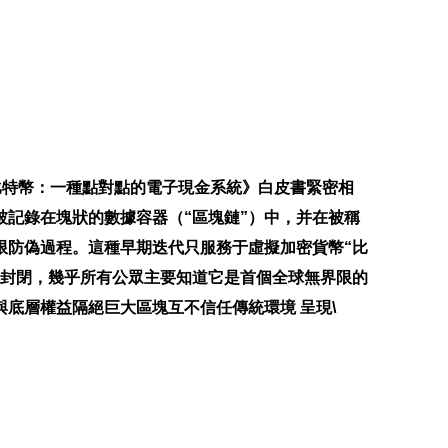
的《比特幣：一種點對點的電子現金系統》白皮書緊密相
被記錄在塊狀的數據容器（“區塊鏈”）中，并在被稱
限防偽過程。這種早期迭代只服務于虛擬加密貨幣“比
其封閉，幾乎所有公眾主要知道它是首個全球無界限的
底層權益隔絕巨大區塊互不信任傳統環境 呈現\