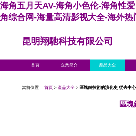
海角五月天AV-海角小色伦-海角性爱
角综合网-海量高清影视大全-海外热
昆明翔馳科技有限公司
首頁
企業簡介
產品大全
當前位置：
首頁
>
產品大全
>
區塊鏈技術的演化史 從去中
區塊