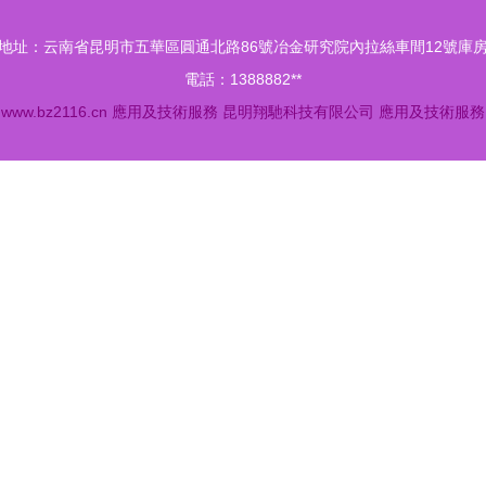
地址：云南省昆明市五華區圓通北路86號冶金研究院內拉絲車間12號庫
電話：1388882**
6
www.bz2116.cn
應用及技術服務
昆明翔馳科技有限公司
應用及技術服務