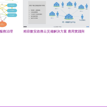
與服務治理
精容數安政務云災備解決方案 應用實踐與
技術服務探析