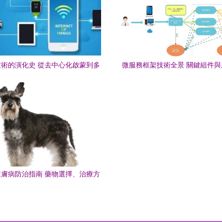
術的演化史 從去中心化啟蒙到多
微服務框架技術全景 關鍵組件
元應用浪潮
實踐
膚病防治指南 藥物選擇、治療方
案與預防措施